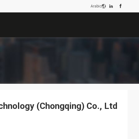
Arabic
chnology (Chongqing) Co., Ltd.