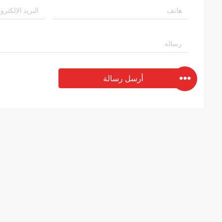
أرسل رسالة
المنتجات
حول
معدات الاختبار الكهربائية
News
معدات اختبار الحريق
الحالات
معدات اختبار الزيت
خريطة الموقع
جميع الفئات
سياسة الخصوصي