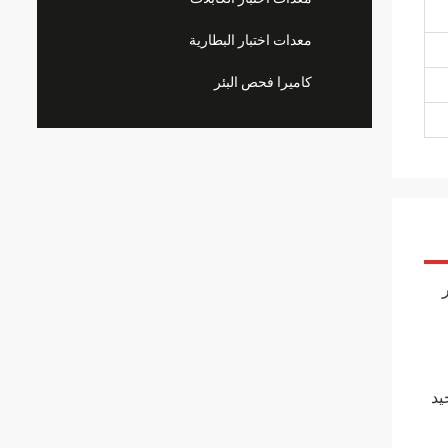
معدات اختبار البطارية
كاميرا فحص البئر
يد