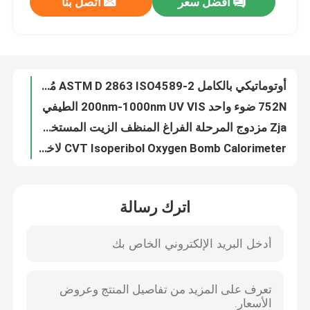
افضل سعر
اتصل بنا
أوتوماتيكي بالكامل ASTM D 2863 ISO4589-2 مُحلل مؤشر الأكسجين المحدود البلاستيكي
752N ضوء واحد 200nm-1000nm UV VIS الطيفي
معلومات عنا
Zja مزدوج المرحلة الفراغ المنظف الزيت المستخدم للمحول، آلة إعادة تدوير زيت المحول
CVT Isoperibol Oxygen Bomb Calorimeter لاختبار مواد البناء في زيت الغذاء من الفحم
جولة في المعمل
VLF 0.01 هرتز اختبار الجهد العالي 80kv عدادات منخفضة جدا AC هيبوت اختبار
كاميرا بئر ماء للفحص بعمق 1000 متر تحت الأرض
رقابة جودة
مجموعة اختبار BDV-I الأساسية
BDV-II حار بيع 100kV ASTM D877 اختبار انهيار زيت المحولات
معالج BDV-A مع ميزة قياس درجة الحرارة
اتصل بنا
جهاز اختبار عامل تبديد الزيت العازل DFT، جهاز اختبار دلتا تان الزيت
اترك رسالة
جهاز اختبار محتوى الماء في زيت المحولات، جهاز اختبار رطوبة زيت المحولات
اطلب اقتباس
طريقة المعايرة بالتحليل الحجمي KF جهاز المعايرة الكولومتري بطريقة كارل فيشر
BDV-A طقم اختبار زيت المحولات متعدد الوظائف ASTM D877 ASTM D1816 IEC156
معدات الاختبار الكهربائية
أداة الاختبار الكهربائية IEC60156 100kV طقم اختبار الزيت العازل BDV 80kV
BDV-II متعددة الوظائف ASTM D877 ASTM D1816 IEC156 طقم اختبار زيت المحولات
معدات اختبار الحريق