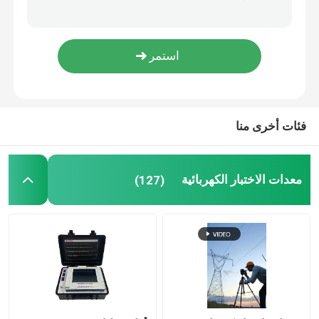
Bdv-II 100kv طقم اختبار الزيت العازل الكهربائي انهيار الجهد Bdv اختبار زيت المحولات
طريقة KF الكولومترية أداة المعايرة بالتحليل الحجمي بواسطة كارل فيشر
معدات اختبار الزيت
جهاز اختبار مقاومة حجم الزيت الكهربائي DlT-I IEC156
ZJA China Oil Purifier لتنقية زيت المحولات
ماكينة إعادة تدوير الزيوت
Oltc اختبار كهربائي عالي الجودة على اختبار تغيير الشحن
فئات أخرى منا
معدات الاختبار عالية الجهد
معدات اختبار المحول
معدات الاختبار الكهربائية
(127)
معدات اختبار الكابلات
معدات اختبار البطارية
كاميرا فحص البئر