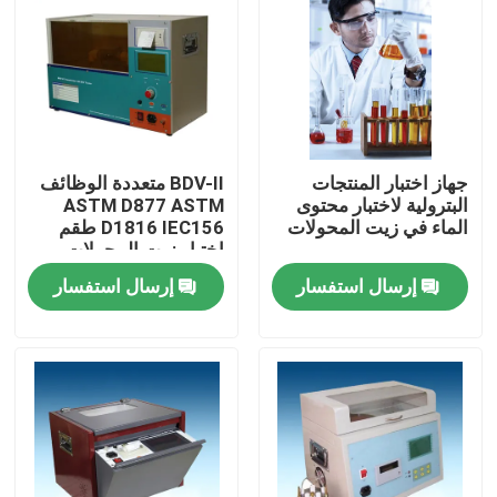
معلومات عنا
جولة في المعمل
جهاز اختبار المنتجات
BDV-II متعددة الوظائف
رقابة جودة
البترولية لاختبار محتوى
ASTM D877 ASTM
الماء في زيت المحولات
D1816 IEC156 طقم
اختبار زيت المحولات
اتصل بنا
إرسال استفسار
إرسال استفسار
اطلب اقتباس
معدات الاختبار الكهربائية
معدات اختبار الحريق