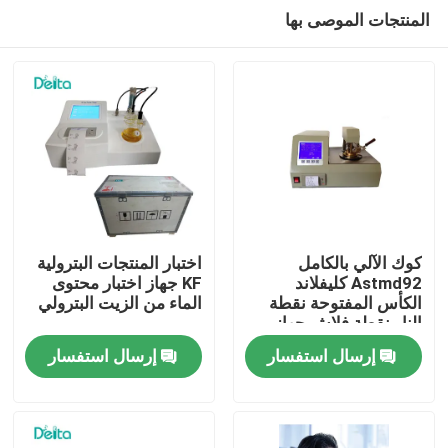
المنتجات الموصى بها
كوك الآلي بالكامل
اختبار المنتجات البترولية
Astmd92 كليفلاند
KF جهاز اختبار محتوى
الكأس المفتوحة نقطة
الماء من الزيت البترولي
المنزل
النار نقطة فلاش جهاز
إرسال استفسار
إرسال استفسار
المنتجات
فيديوهات