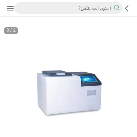
8
/
2