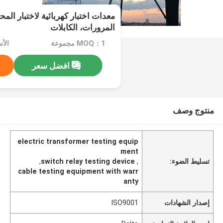
معدات اختبار كهربائية لاختبار الم
المرورات، الكابلات
MOQ：1 مجموعة
الأسع
افضل سعر
منتوج وصف
electric transformer testing equip
ment
تسليط الضوء:
,
switch relay testing device
,
cable testing equipment with warr
anty
إصدار الشهادات
ISO9001