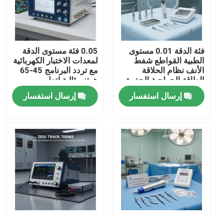
معلومات عنا
فئة الدقة 0.01 مستوى
0.05 فئة مستوى الدقة
جولة في المعمل
الطبية القواطع شفط
لمعدات الاختبار الكهربائية
الأنف نظام الحلاقة
مع تردد البرنامج 45-65
الطاقة الجراحية الحفرة
هرتز مثالية لتطوير
رقابة جودة
DDU شروط التجارة
الأبحاث الكهربائية
إرسال استفسار
إرسال استفسار
المعدات الجراحية
والتحكم فيها
اتصل بنا
اطلب اقتباس
معدات الاختبار الكهربائية
معدات اختبار الحريق