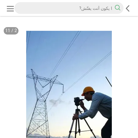
11
/
2