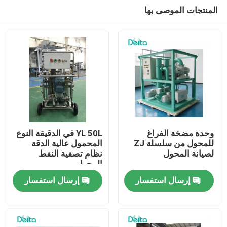
المنتجات الموصى بها
وحدة مضخة الفراغ
YL 50L في الدقيقة النوع
للمحول من سلسلة ZJ
المحمول عالية الدقة
لصيانة المحول
نظام تصفية النفط
المنزل
المحول
إرسال استفسار
إرسال استفسار
المنتجات
فيديوهات