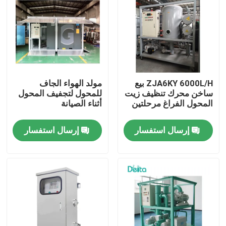
معلومات عنا
جولة في المعمل
ZJA6KY 6000L/H بيع
مولد الهواء الجاف
رقابة جودة
ساخن محرك تنظيف زيت
للمحول لتجفيف المحول
المحول الفراغ مرحلتين
أثناء الصيانة
اتصل بنا
إرسال استفسار
إرسال استفسار
اطلب اقتباس
معدات الاختبار الكهربائية
معدات اختبار الحريق