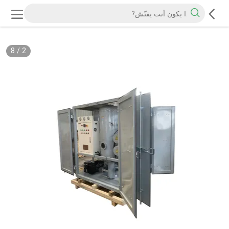
8
/
2