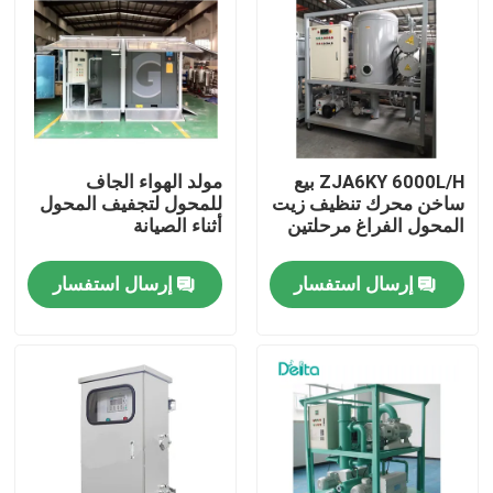
معلومات عنا
جولة في المعمل
ZJA6KY 6000L/H بيع
مولد الهواء الجاف
رقابة جودة
ساخن محرك تنظيف زيت
للمحول لتجفيف المحول
المحول الفراغ مرحلتين
أثناء الصيانة
اتصل بنا
إرسال استفسار
إرسال استفسار
اطلب اقتباس
معدات الاختبار الكهربائية
معدات اختبار الحريق