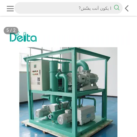
5
/
2