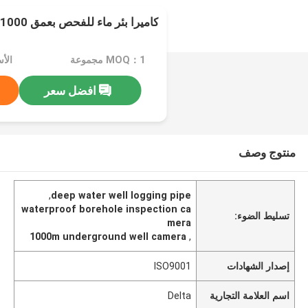
كاميرا بئر ماء للفحص بعمق 1000 متر تحت الأرض
MOQ：1 مجموعة
الأسعار
افضل سعر
منتوج وصف
,
deep water well logging pipe
waterproof borehole inspection ca
تسليط الضوء:
mera
1000m underground well camera
,
إصدار الشهادات
ISO9001
اسم العلامة التجارية
Delta