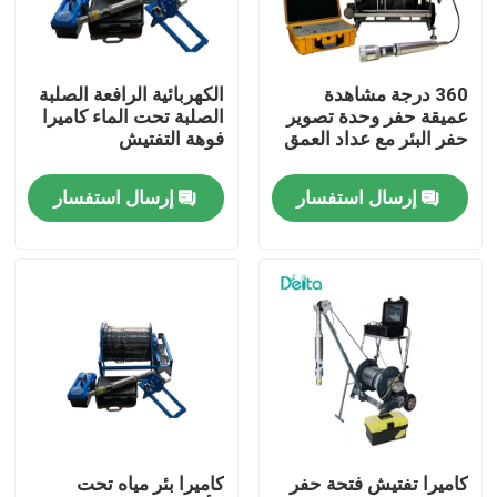
معلومات عنا
360 درجة مشاهدة
الكهربائية الرافعة الصلبة
عميقة حفر وحدة تصوير
الصلبة تحت الماء كاميرا
جولة في المعمل
حفر البئر مع عداد العمق
فوهة التفتيش
إرسال استفسار
إرسال استفسار
رقابة جودة
اتصل بنا
اطلب اقتباس
معدات الاختبار الكهربائية
كاميرا تفتيش فتحة حفر
كاميرا بئر مياه تحت
معدات اختبار الحريق