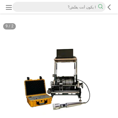
9
/
2