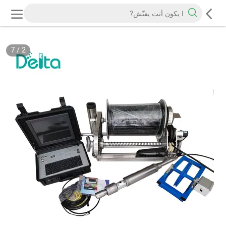
7
/
2