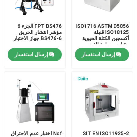
معلومات عنا
ISO1716 ASTM D5856
FPT BS476 الجزء 6
ISO18125 قنبلة
مؤشر انتشار الحريق
جولة في المعمل
أكسجين الكتلة الحيوية
BS476-6 جهاز الاختبار
مقياس حرارة الفحم
مقياس القيمة الحرارية
إرسال استفسار
إرسال استفسار
رقابة جودة
اتصل بنا
اطلب اقتباس
معدات الاختبار الكهربائية
SIT EN ISO11925-2
Ncf اختبار عدم الاحتراق
معدات اختبار الحريق