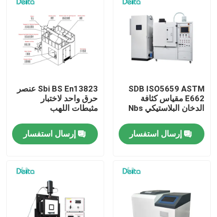
SDB ISO5659 ASTM
Sbi BS En13823 عنصر
E662 مقياس كثافة
حرق واحد لاختبار
الدخان البلاستيكي Nbs
مثبطات اللهب
إرسال استفسار
إرسال استفسار
المنزل
المنتجات
فيديوهات