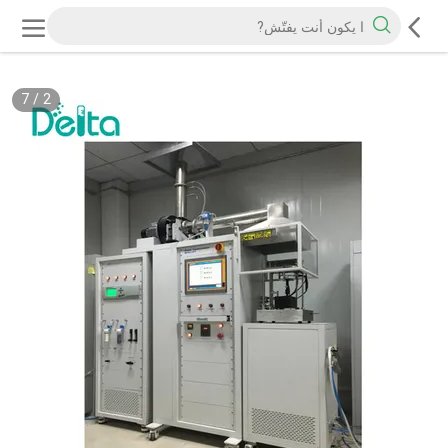
7
/
2