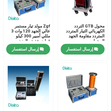
معلومات عنا
محول GTB التردد
Zgf مولد تيار مستمر
جولة في المعمل
الكهربائي التيار المتردد
عالي الجهد 120 وات 3
المتردد مقاومة الجهد
مللي أمبير 300 كيلو
المحول
فولت خفيف الوزن
رقابة جودة
إرسال استفسار
إرسال استفسار
اتصل بنا
اطلب اقتباس
معدات الاختبار الكهربائية
معدات اختبار الحريق