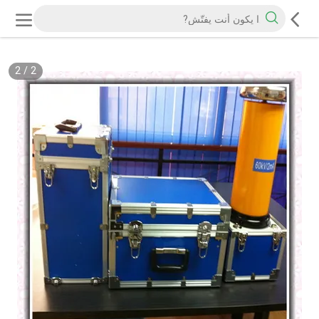
2
/
2