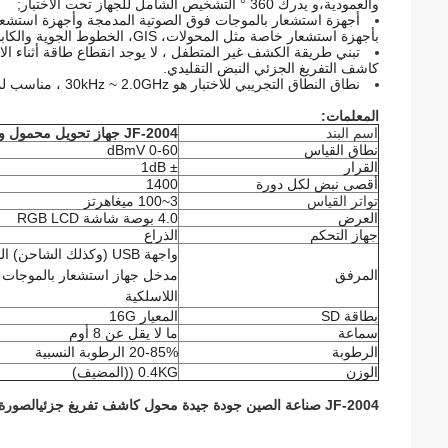
والعمودية،و يدرك 360 ° التشخيص الشامل للجهاز تحت الاختبار;
بأجهزة استشعار خاصة مثل المحولات، GIS، الخطوط الجوية والكابلات.
تبني طريقة الكشف غير المتطفل ، لا يوجد انقطاع طاقة أثناء الاخ
كاشف التفريغ الجزئي النبض التقليدي.
نطاق النطاق التجريبي للاختبار هو 30kHz ~ 2.0GHz ، مناسب لمبدأ الكشف عن مختلف نطاقات التردد.
المعلمات:
اسم البند
JF-2004 جهاز تحويل محمول ومحول كاشف إفراز جزئي
نطاق القياس
0-60 dBmV
القرار
± 1dB
أقصى نبض لكل دورة
1400
تواتر القياس
3~100 ميغاهرتز
العرض
4.0 بوصة شاشة RGB LCD
جهاز التحكم
الذراع
واجهة USB (وكذلك الشاحن)
ال
المرفق
مدخل جهاز استشعار بالموجات 
اللاسلكية
بطاقة SD
المعيار 16G
سماعة
ما لا يقل عن 8 أوم
الرطوبة
20-85%
الرطوبة النسبية
الوزن
0.4KG ((المضيف)
JF-2004 صناعة الصين جودة جيدة محول كاشف تفريغ جزئي
الصورة