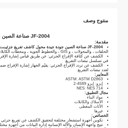
منتوج وصف
JF-2004 صناعة الصين جودة جيدة محول كاشف تفريغ جزئي
مقدمة:
JF-2004 صناعة الصين جودة جيدة محول كاشف تفريغ جزئي
يستخ
الحلقات ، والمحولات ، و GIS ، والخطوط الجوية ، ومحطات الكابلات ،صناديق فروع الكابلات والمعدات الأخرى.
في تسلسل نبضات التفريغ.
الكشف عن تردد الإفراج الجزئي: يقيّم الجهاز إشارة الإفراج ضمن 
لعدد نبضات التفريغ.
المعايير:
ASTM: ASTM D2863
إيزو: إيزو 4589-2
NES: NES 714
مجال التطبيق:
مواد البناء
الأسلاك والكابلات
الأثاث المغطى
غيرها
الخصائص:
تكوين أجهزة استشعار مختلفة لتحقيق الكشف عن تفريغ جزئي لجمي
تتيح واجهة الإنسان والآلة الإنسانية إدارة البيانات من أجهزة مختلف