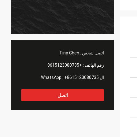
اتصل شخص :
Tina Chen
رقم الهاتف :
+8615123080735
ال WhatsApp :
+8615123080735
اتصل