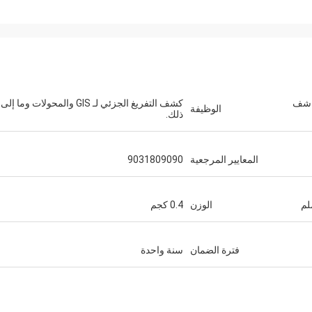
 كاشف
كشف التفريغ الجزئي لـ GIS والمحولات وما إلى
الوظيفة
ذلك.
المعايير المرجعية
9031809090
الوزن
0.4 كجم
فترة الضمان
سنة واحدة