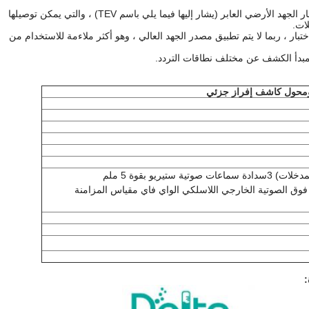
أجهزة استشعار بالموجات فوق الصوتية المدمجة وأجهزة استشعار الجهد الأرضي العابر (يشار إليها فيما يلي باسم TEV) ، والتي يمكن توصيلها
تبار ، ربما لا يتم تطبيق مصدر الجهد العالي ، وهو أكثر ملاءمة للاستخدام من
مدخلات)
3سدادة سماعات صوتية ستيريو بقوة 5 ملم
فوق الصوتية الخارجي
اللاسلكي الواي فاي مقياس المزامنة
: