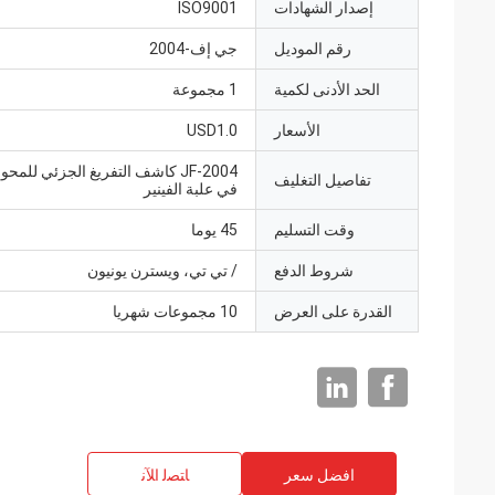
إصدار الشهادات
ISO9001
رقم الموديل
جي إف-2004
الحد الأدنى لكمية
1 مجموعة
الأسعار
USD1.0
JF-2004 كاشف التفريغ الجزئي للمح
تفاصيل التغليف
في علبة الفينير
وقت التسليم
45 يوما
شروط الدفع
/ تي تي، ويسترن يونيون
القدرة على العرض
10 مجموعات شهريا
افضل سعر
ﺎﺘﺼﻟ ﺍﻶﻧ