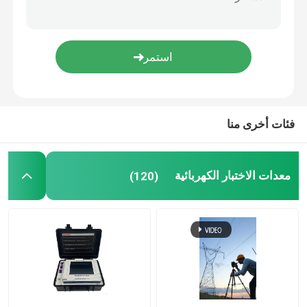
Bdv-II 100kv طقم اختبار الزيت العازل الكهربائي انهيار الجهد Bdv اختبار زيت المحولات
طريقة KF الكولومترية أداة المعايرة بالتحليل الحجمي بواسطة كارل فيشر
معدات اختبار الزيت
جهاز اختبار مقاومة حجم الزيت الكهربائي DlT-I IEC156
ZJA China Oil Purifier لتنقية زيت المحولات
ماكينة إعادة تدوير الزيوت
Oltc اختبار كهربائي عالي الجودة على اختبار تغيير الشحن
معدات الاختبار عالية الجهد
فئات أخرى منا
معدات اختبار المحول
معدات الاختبار الكهربائية
(120)
معدات اختبار الكابلات
معدات اختبار البطارية
كاميرا فحص البئر