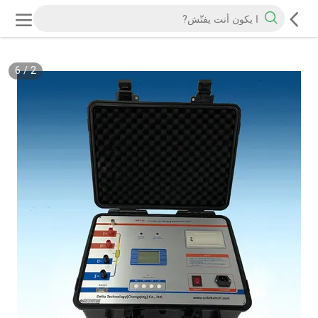
6
/
2