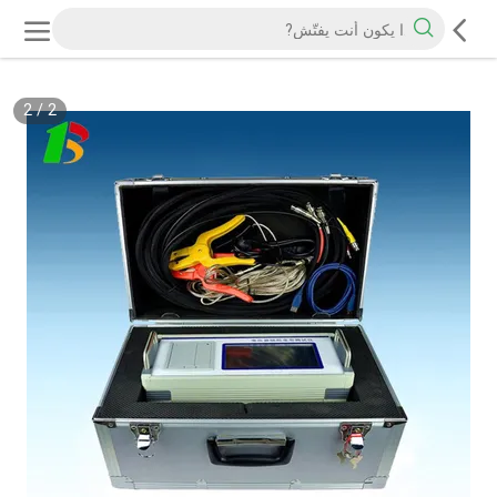
2
/
2