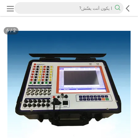
6
/
2