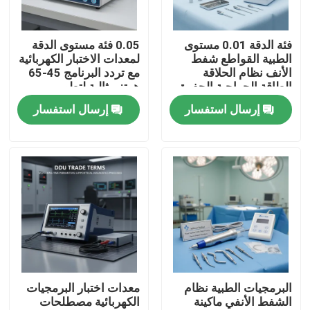
معلومات عنا
فئة الدقة 0.01 مستوى
0.05 فئة مستوى الدقة
الطبية القواطع شفط
لمعدات الاختبار الكهربائية
الأنف نظام الحلاقة
مع تردد البرنامج 45-65
جولة في المعمل
الطاقة الجراحية الحفرة
هرتز مثالية لتطوير
DDU شروط التجارة
الأبحاث الكهربائية
إرسال استفسار
إرسال استفسار
المعدات الجراحية
والتحكم فيها
رقابة جودة
اتصل بنا
اطلب اقتباس
معدات الاختبار الكهربائية
البرمجيات الطبية نظام
معدات اختبار البرمجيات
الشفط الأنفي ماكينة
الكهربائية مصطلحات
معدات اختبار الحريق