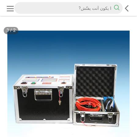
3
/
2