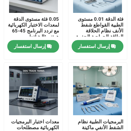
معلومات عنا
فئة الدقة 0.01 مستوى
0.05 فئة مستوى الدقة
الطبية القواطع شفط
لمعدات الاختبار الكهربائية
الأنف نظام الحلاقة
مع تردد البرنامج 45-65
جولة في المعمل
الطاقة الجراحية الحفرة
هرتز مثالية لتطوير
DDU شروط التجارة
الأبحاث الكهربائية
إرسال استفسار
إرسال استفسار
المعدات الجراحية
والتحكم فيها
رقابة جودة
اتصل بنا
اطلب اقتباس
معدات الاختبار الكهربائية
البرمجيات الطبية نظام
معدات اختبار البرمجيات
الشفط الأنفي ماكينة
الكهربائية مصطلحات
معدات اختبار الحريق