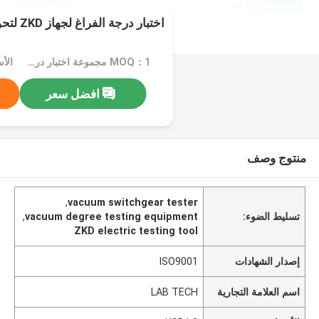
اختبار درجة الفراغ لجهاز ZKD لتحويل الفراغ
MOQ：1 مجموعة اختبار درجة فراغ
الأسع
افضل سعر
منتوج وصف
,
vacuum switchgear tester
تسليط الضوء:
vacuum degree testing equipment
,
ZKD electric testing tool
إصدار الشهادات
ISO9001
اسم العلامة التجارية
LAB TECH