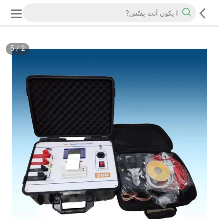
5
/
2