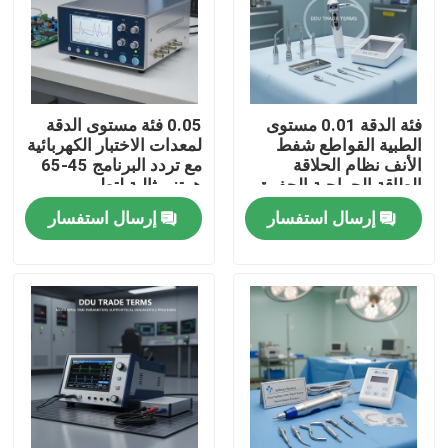
معلومات عنا
جولة في المعمل
فئة الدقة 0.01 مستوى
0.05 فئة مستوى الدقة
الطبية القواطع شفط
لمعدات الاختبار الكهربائية
الأنف نظام الحلاقة
مع تردد البرنامج 45-65
رقابة جودة
الطاقة الجراحية الحفرة
هرتز مثالية لتطوير
DDU شروط التجارة
الأبحاث الكهربائية
إرسال استفسار
إرسال استفسار
المعدات الجراحية
والتحكم فيها
اتصل بنا
اطلب اقتباس
معدات الاختبار الكهربائية
معدات اختبار الحريق