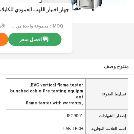
جهاز اختبار اللهب العمودي للكابلات C
MOQ：مجموعة واحدة من أجهزة اختبار اللهب العمودي للكابلات المجمعة
الأسع
افضل سعر
منتوج وصف
,
BVC vertical flame tester
bunched cable fire testing equipm
تسليط الضوء:
ent
flame tester with warranty
,
إصدار الشهادات
ISO9001
اسم العلامة التجارية
LAB TECH