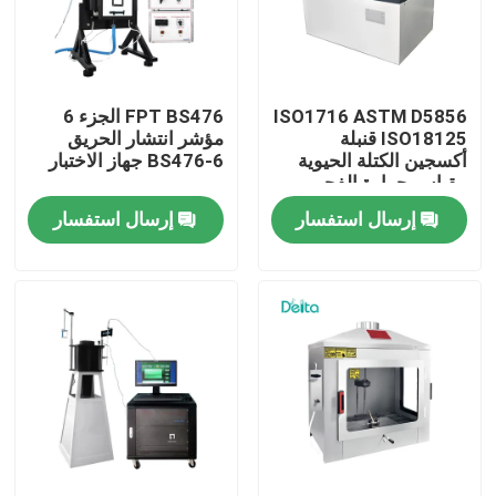
معلومات عنا
ISO1716 ASTM D5856
FPT BS476 الجزء 6
جولة في المعمل
ISO18125 قنبلة
مؤشر انتشار الحريق
أكسجين الكتلة الحيوية
BS476-6 جهاز الاختبار
مقياس حرارة الفحم
رقابة جودة
مقياس القيمة الحرارية
إرسال استفسار
إرسال استفسار
اتصل بنا
اطلب اقتباس
معدات الاختبار الكهربائية
معدات اختبار الحريق