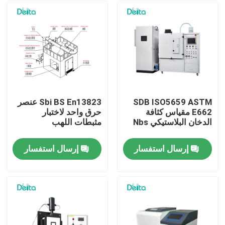
SDB ISO5659 ASTM
Sbi BS En13823 عنصر
E662 مقياس كثافة
حرق واحد لاختبار
الدخان البلاستيكي Nbs
مثبطات اللهب
إرسال استفسار
إرسال استفسار
المنزل
المنتجات
فيديوهات