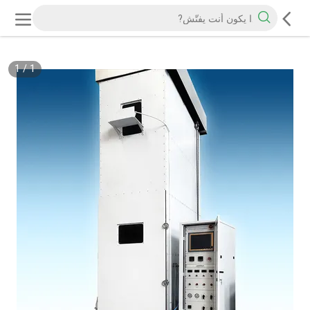
1
/
1