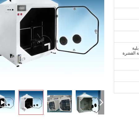
اختبار قابلية
بة القشرة