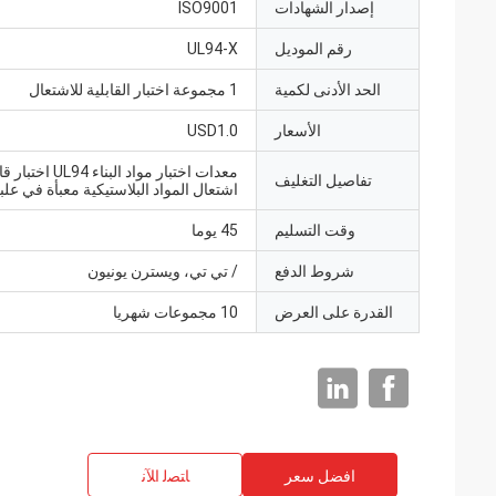
إصدار الشهادات
ISO9001
رقم الموديل
UL94-X
الحد الأدنى لكمية
1 مجموعة اختبار القابلية للاشتعال
الأسعار
USD1.0
معدات اختبار مواد البناء UL94 
تفاصيل التغليف
اشتعال المواد البلاستيكية معبأة في عل
وقت التسليم
45 يوما
شروط الدفع
/ تي تي، ويسترن يونيون
القدرة على العرض
10 مجموعات شهريا
افضل سعر
ﺎﺘﺼﻟ ﺍﻶﻧ