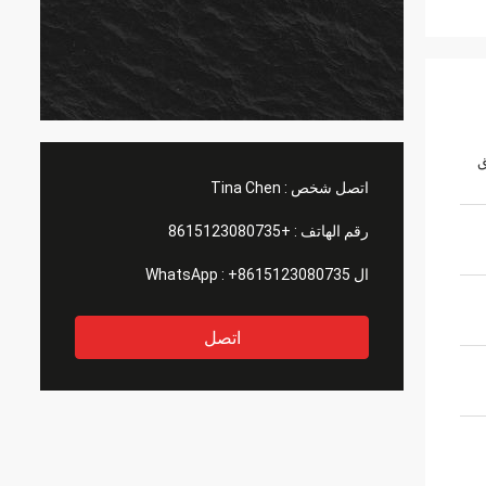
ق
اتصل شخص :
Tina Chen
رقم الهاتف :
+8615123080735
ال WhatsApp :
+8615123080735
اتصل