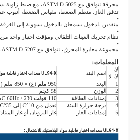
محرقة تتوافق مع ASTM D 5025، مع ضبط زاوية بسيط (0°، 20°، 45°) و
تدفق الغاز، منظم الضغط، مقياس الضغط، أنبوب عمود ا
منفذين للدخول يسمحان بالدخول بسهولة إلى الغرفة 
نظام تحريك العينات التلقائي ومؤقت اختبار واحد مري
مجموعة معايرة المحرق، تتوافق مع ASTM D 5207.
المعلمات:
لا،
اسم البند
UL94-X معدات اختبار قابلية مواد البلاستيك للاشتعال
لا، لا
1
البعد
950 ملم (غ) × 850 ملم (د) × 1350 ملم ((د)
2
الوزن
58 كجم
3
إمدادات الطاقة
110 فولت AC 60Hz / 230 فولت AC 50Hz
4
درجة حرارة البيئة
تعمل من 10°C إلى 35°C
5
إمدادات الغاز
غاز البروبان أو غاز الميثان
:
UL94-X معدات اختبار قابلية مواد البلاستيك للاشتعال