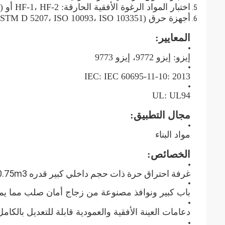
اختبار المواد الرغوة الأفقية الحارقة: HF-1، HF-2 أو HBF (ASTM D 4986، ISO 9772).
أجهزة حرق (ASTM D 5025، ASTM D 5207، ISO 10093، ISO 103351).
المعايير:
إيزو: إيزو 9772، إيزو 9773
IEC: IEC 60695-11-10: 2013
UL: UL94
مجال التطبيق:
مواد البناء
الخصائص:
غرفة احتراق حرة ذات حجم داخلي كبير قدره 0.75m3
باب كبير ونوافذ مصنوعة من زجاج أمان صلب مما يمنح ر
دعامات العينة الأفقية والعمودية قابلة للتعديل بالكامل