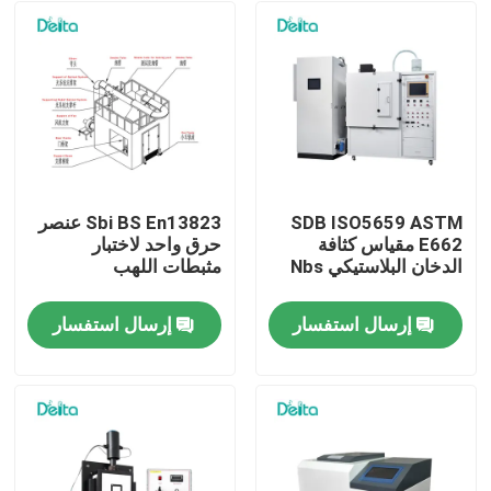
SDB ISO5659 ASTM
Sbi BS En13823 عنصر
E662 مقياس كثافة
حرق واحد لاختبار
الدخان البلاستيكي Nbs
مثبطات اللهب
إرسال استفسار
إرسال استفسار
المنزل
المنتجات
فيديوهات