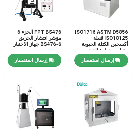
معلومات عنا
ISO1716 ASTM D5856
FPT BS476 الجزء 6
جولة في المعمل
ISO18125 قنبلة
مؤشر انتشار الحريق
أكسجين الكتلة الحيوية
BS476-6 جهاز الاختبار
مقياس حرارة الفحم
رقابة جودة
مقياس القيمة الحرارية
إرسال استفسار
إرسال استفسار
اتصل بنا
اطلب اقتباس
معدات الاختبار الكهربائية
معدات اختبار الحريق