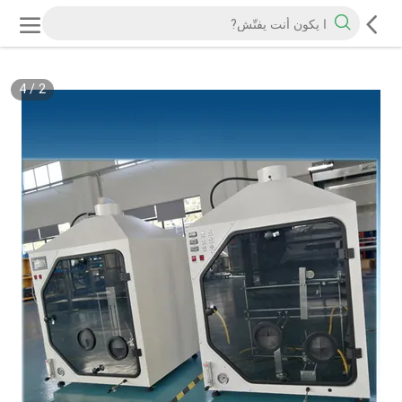
4
/
2