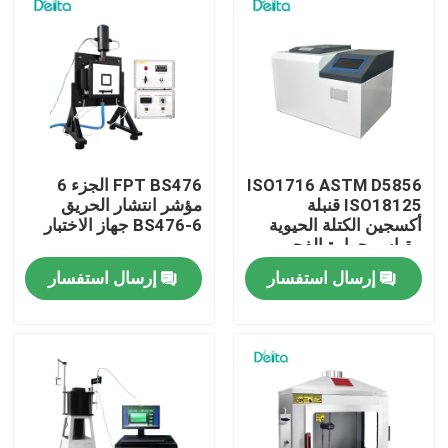
معلومات عنا
جولة في المعمل
رقابة جودة
ISO1716 ASTM D5856
FPT BS476 الجزء 6
ISO18125 قنبلة
مؤشر انتشار الحريق
أكسجين الكتلة الحيوية
BS476-6 جهاز الاختبار
مقياس حرارة الفحم
اتصل بنا
مقياس القيمة الحرارية
إرسال استفسار
إرسال استفسار
اطلب اقتباس
معدات الاختبار الكهربائية
معدات اختبار الحريق