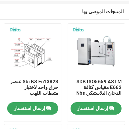
المنتجات الموصى بها
SDB ISO5659 ASTM
Sbi BS En13823 عنصر
E662 مقياس كثافة
حرق واحد لاختبار
المنزل
الدخان البلاستيكي Nbs
مثبطات اللهب
إرسال استفسار
إرسال استفسار
المنتجات
فيديوهات