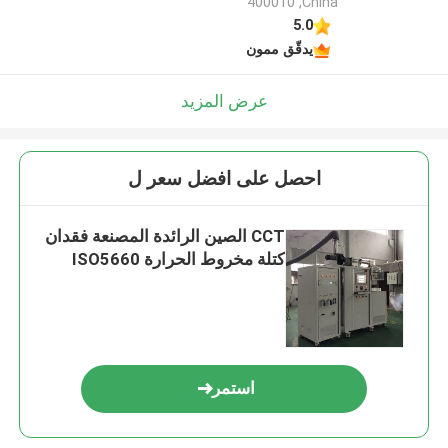
400010 ,China
5.0
يدقّق ممون
عرض المزيد
احصل على افضل سعر ل
CCT الصين الرائدة المصنعة فقدان
كتلة مخروط الحرارة ISO5660
استمر