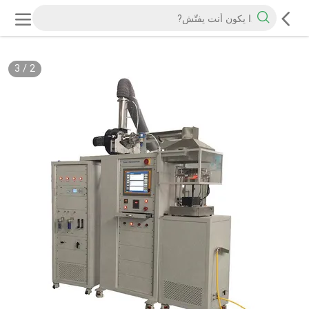
3
/
2