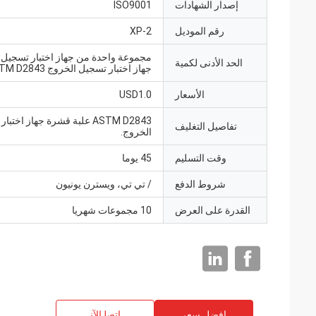
إصدار الشهادات
ISO9001
رقم الموديل
XP-2
مجموعة واحدة من جهاز اختبار تسجيل 
الحد الأدنى لكمية
جهاز اختبار تسجيل الخروج ASTM D2843
الأسعار
USD1.0
ASTM D2843 علبة قشرة جهاز اخت
تفاصيل التغليف
الخروج.
وقت التسليم
45 يوما
شروط الدفع
/ تي تي، ويسترن يونيون
القدرة على العرض
10 مجموعات شهريا
افضل سعر
ﺎﺘﺼﻟ ﺍﻶﻧ