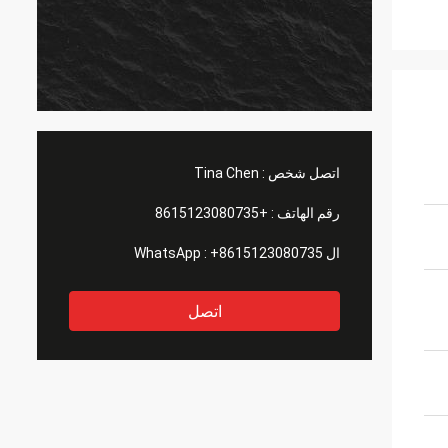
اتصل شخص :
Tina Chen
رقم الهاتف :
+8615123080735
ال WhatsApp :
+8615123080735
اتصل