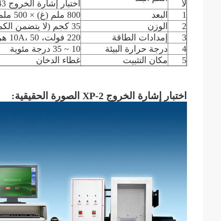
لا
اختبار إشارة الخروج ASTM D2843
1
البعد
800 ملم (غ) × 500 ملم (د) × 1000 ملم (ه)
2
الوزن
35 كجم (لا يتضمن الكمبيوتر)
3
إمدادات الطاقة
220 فولت، 10A، 50 هرتز،
4
درجة حرارة البيئة
10 ~ 35 درجة مئوية
5
مكان التثبيت
غطاء الدخان
اختبار إشارة الخروج XP-2 الصورة الحقيقية: