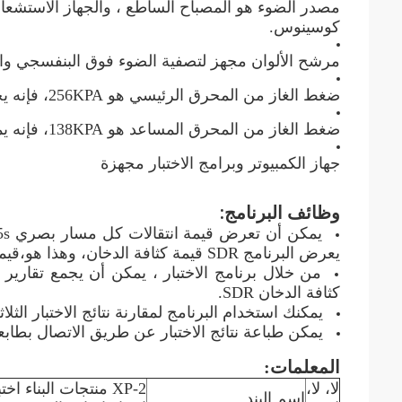
مصدر الضوء هو المصباح الساطع ، والجهاز الاستشعا
كوسينوس.
مرشح الألوان مجهز لتصفية الضوء فوق البنفسجي وا
ضغط الغاز من المحرق الرئيسي هو 256KPA، فإنه يخضع لتأثير اللهب على العينة.
ضغط الغاز من المحرق المساعد هو 138KPA، فإنه يمكن أن تستمر في حرق قطرات الذوبان.
جهاز الكمبيوتر وبرامج الاختبار مجهزة
وظائف البرنامج:
يعرض البرنامج SDR قيمة كثافة الدخان، وهذا هو،قيمة تكامل الدخان;
من خلال برنامج الاختبار ، يمكن أن يجمع تقارير
كثافة الدخان SDR.
يمكنك استخدام البرنامج لمقارنة نتائج الاختبار الثلاث
يمكن طباعة نتائج الاختبار عن طريق الاتصال بطابع
المعلمات:
لا، لا،
XP-2 منتجات البناء 
اسم البند