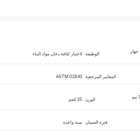
اختبار إشارة الخروج لمواد البناء XP-2، جهاز
الوظيفة
لاختبار كثافة دخان مواد البناء
المعايير المرجعية
ASTM D2843
800 مم (العرض) × 500 مم (العمق) × 1000 مم
الوزن
35 كجم
فترة الضمان
سنة واحدة