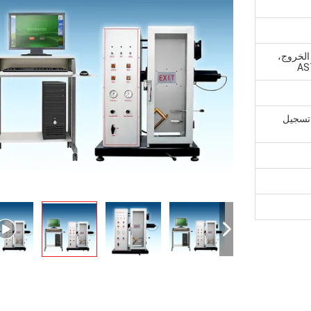
الخروج،
بار تسجيل