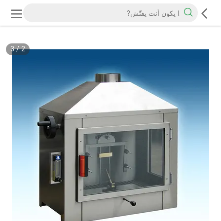
3
/
2