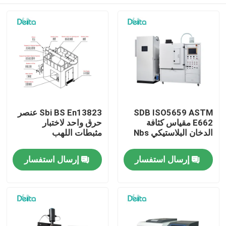
SDB ISO5659 ASTM
Sbi BS En13823 عنصر
E662 مقياس كثافة
حرق واحد لاختبار
الدخان البلاستيكي Nbs
مثبطات اللهب
المنزل
إرسال استفسار
إرسال استفسار
المنتجات
فيديوهات