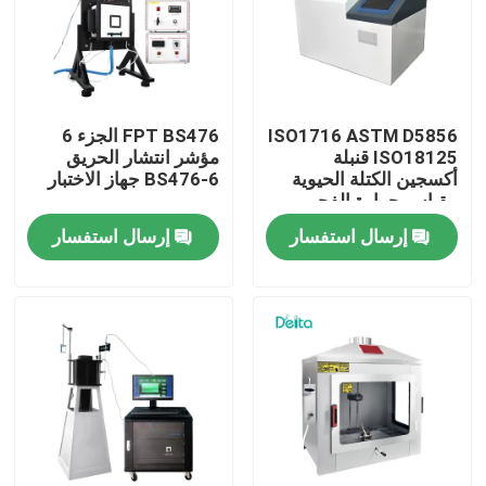
معلومات عنا
جولة في المعمل
ISO1716 ASTM D5856
FPT BS476 الجزء 6
ISO18125 قنبلة
مؤشر انتشار الحريق
أكسجين الكتلة الحيوية
BS476-6 جهاز الاختبار
رقابة جودة
مقياس حرارة الفحم
مقياس القيمة الحرارية
إرسال استفسار
إرسال استفسار
اتصل بنا
اطلب اقتباس
معدات الاختبار الكهربائية
معدات اختبار الحريق