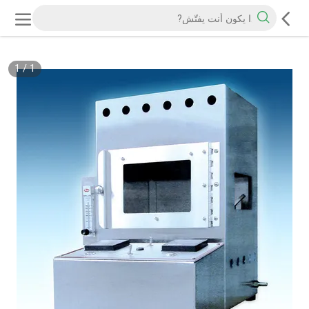
1
/
1