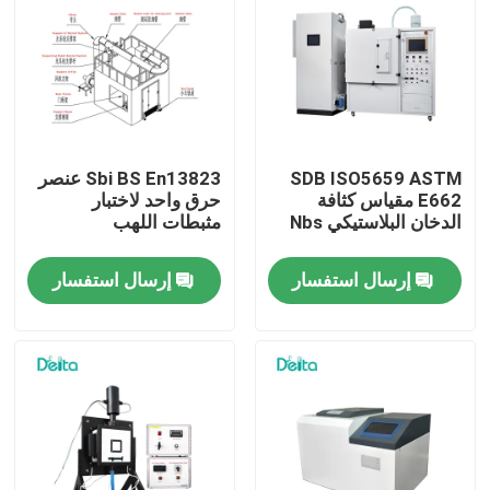
SDB ISO5659 ASTM
Sbi BS En13823 عنصر
E662 مقياس كثافة
حرق واحد لاختبار
الدخان البلاستيكي Nbs
مثبطات اللهب
إرسال استفسار
إرسال استفسار
المنزل
المنتجات
فيديوهات