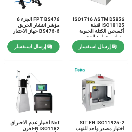
معلومات عنا
ISO1716 ASTM D5856
FPT BS476 الجزء 6
ISO18125 قنبلة
مؤشر انتشار الحريق
أكسجين الكتلة الحيوية
BS476-6 جهاز الاختبار
جولة في المعمل
مقياس حرارة الفحم
مقياس القيمة الحرارية
إرسال استفسار
إرسال استفسار
رقابة جودة
اتصل بنا
اطلب اقتباس
معدات الاختبار الكهربائية
SIT EN ISO11925-2
Ncf اختبار عدم الاحتراق
اختبار مصدر واحد للتهب
EN ISO1182 فرن
معدات اختبار الحريق