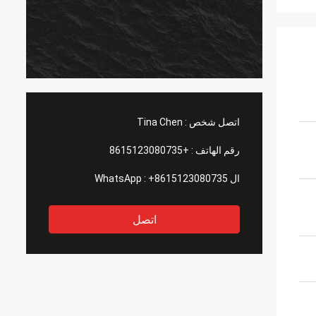
اتصل شخص :
Tina Chen
رقم الهاتف :
+8615123080735
ال WhatsApp :
+8615123080735
اتصل