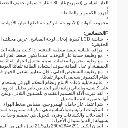
الغاز القياسي ((صهريج غاز 8L + غاز + صمام تخفيف الضغط)
أجهزة الكمبيوتر والطابعات
مجموعة أدوات ((الأنبوبات، التركيبات، قطع الغيار، الأدوات، ال
F
الخصائص:
شاشة LCD كبيرة، إدخال لوحة المفاتيح، عرض مختل
الحقيقي؛
مراقبة تلقائية لتنفيذ منطقة التدفئة. إذا كانت منطقة التد
مع وظيفة حماية غاز التوقف. عندما يكون ضغط الغاز الناقل أقل من 0.1MPa ، سيتم قطع طاقة
مع وظيفة تخزين المعلمات، سيتم تشغيل الجهاز تلقائيًا ب
الحقيقية،أو عداد الطاقة سوف استعادة الطاقة تلقائيًا العودة
مع وظيفة التشخيص الذاتي ، فإن معايير تشغيل الجهاز ف
نظام الكمبيوتر سيحمي الجهاز تلقائيًا.
عالية قابلية لإعادة الإنتاج ونظام التحكم الهوائي يستخد
على كاشف،وبالتالي زيادة تأثير الحد من تأثير تحليل الذروة 
لقد غيرت الآلة التصميم التقليدي للصندوق الثلاثي، ولكن 
أنها تحسن سلامة التشغيل.
يتم اعتماد غاز حامل، الهيدروجين، مقياس ضغط الهواء.
المكونات الرئيسية والأساسية هي مكونات مستوردة لتمديد 
المدخلات والكشافات وفرن التحويل هي تصميم وحدات، ف
بسهولة إزالة واستبدال الأجزاء؛
الفرن الكبير 291×284×260ملم21.5 لتر) والتي من السهل إزالة العمود.