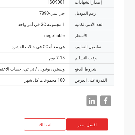
إصدار الشهادات
ISO9001
رقم الموديل
جي سي-7890
الحد الأدنى لكمية
1 مجموعة GC في أمر واحد
الأسعار
negotiable
تفاصيل التغليف
هي معبأة GC في حالات القشرة.
وقت التسليم
7-15 يوم
شروط الدفع
ويسترن يونيون، / تي تي، خطاب الاعتما
القدرة على العرض
100 مجموعات كل شهر
افضل سعر
ﺎﺘﺼﻟ ﺍﻶﻧ