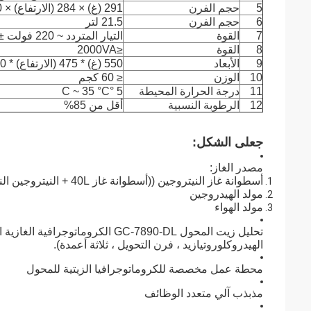
5
حجم الفرن
291 (غ) × 284 (الارتفاع) × 260 (د) ملم
6
حجم الفرن
21.5 لتر
7
القوة
التيار المتردد ~ 220 فولت ± 10٪ ، 50 / 60 هرتز
8
القوة
≤2000VA
9
الأبعاد
550 (غ) * 475 (الارتفاع) * 460 (د) ملم
10
الوزن
≤ 60 كجم
11
درجة الحرارة المحيطة
5 °C ~ 35 °C
12
الرطوبة النسبية
أقل من 85%
ج
على الشكل
:
مصدر الغاز:
أسطوانة غاز النيتروجين ((أسطوانة غاز 40L + النيتروجين النقي + صمام تخفيف الضغط)
مولد الهيدروجين
مولد الهواء
تحليل زيت المحول GC-7890-DL الكر
الهيدروكلوروتيازيد ، فرن التحويل ، ثلاثة أعمدة).
محطة عمل مخصصة للكروماتوجرافيا الزيتية للمحول
مذبذب آلي متعدد الوظائف