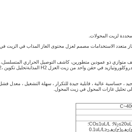
 محددة لزيت المحولات.
ز متعدد الاستخدامات مصمم لعزل محتوى الغاز المذاب في الزيت في
 متوازي ذو عمودين متطورين، كاشف التوصيل الحراري المتسلسل،
معدل ميكان،يمكن إكمال مسار تدفق غاز كاشف الله
يد ، حساسية عالية ، قابلية جيدة للتكرار ، سهلة التشغيل ، معدل فشل
ى تحليل غازات المحول في زيت المحول.
20؛ CO≤1uL/L؛
2
)
هـ
(ج)
هـ
≤0.1uL/L
2
2
6
2