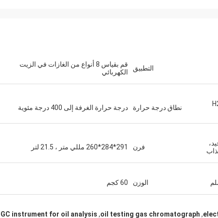
قم بقياس 8 أنواع من الغازات في الزيت
التطبيق
الكهربائي
H
نطاق درجة حرارة
درجة حرارة الغرفة إلى 400 درجة مئوية
د،
فرن
291*284*260 مللي متر ، 21.5 لتر
ذاب
الوزن
60 كجم
GC instrument for oil analysis
,
oil testing gas chromatograph
,
elec