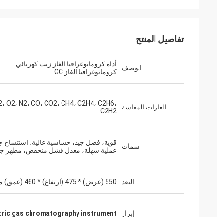
تفاصيل المنتج
أداة كروماتوغرافيا الغاز زيت كهربائي
الوصف
كروماتوغرافيا الغاز GC
2، O2، N2، CO، CO2، CH4، C2H4، C2H6،
الغازات المقاسة
C2H2
قوية، فصل جيد، حساسية عالية، استنساخ جي
سمات
عملية سهلة، معدل فشل منخفض، مظهر ج
البعد
550 (عرض) * 475 (ارتفاع) * 460 (عمق) ملم
إبراز
tric gas chromatography instrument