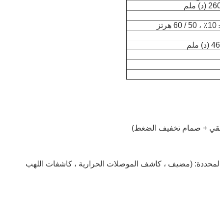
وماتوجرافية الغازية المحددة: (مضيف ، كاشف الموصلات الحرارية ، كاشفات اللهب