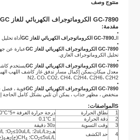
منتوج وصف
GC-7890 الكروماتوجراف الكهربائي للغاز GC
مقدمة:
الـ
GC-7890 الكروماتوجراف الكهربائي للغاز GC
أداة تحليل
GC-7890 الكروماتوجراف الكهربائي للغاز GC
عبارة عن جها
تحليل الكروماتوجراف الغازي.
GC-7890 الكروماتوجراف الكهربائي للغاز GC
يستخدم كاشف
N2، CO، CO2، CH4، C2H4، C2H6، C2H2
GC-7890 الكروماتوجراف الكهربائي للغاز GC
قوية ، فصل ج
منخفض ، مظهر جذاب ، يمكن أن تلبي بشكل كامل الحاجة إل
S
المواصفات
:
1
نطاق الحرارة
درجة حرارة الغرفة +5°C~400°C
2
دقة الحرارة
± 0.1°C
3
وقت التسوية
≤30 دقيقة
هـ
≤2uL/L؛ O
≤10uL/L؛ N
≤uL/L
2
2
4
حد الكشف
≤5uL/L؛ CH
CO
(ج)
هـ
(ج
4
2
4
2