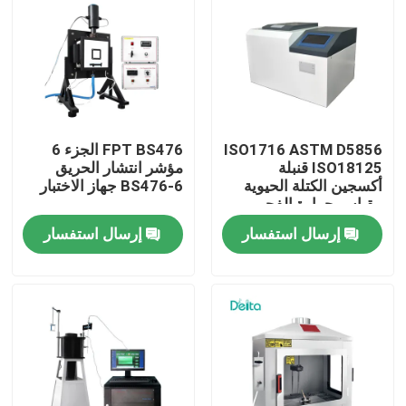
معلومات عنا
جولة في المعمل
ISO1716 ASTM D5856
FPT BS476 الجزء 6
رقابة جودة
ISO18125 قنبلة
مؤشر انتشار الحريق
أكسجين الكتلة الحيوية
BS476-6 جهاز الاختبار
مقياس حرارة الفحم
مقياس القيمة الحرارية
اتصل بنا
إرسال استفسار
إرسال استفسار
اطلب اقتباس
معدات الاختبار الكهربائية
معدات اختبار الحريق