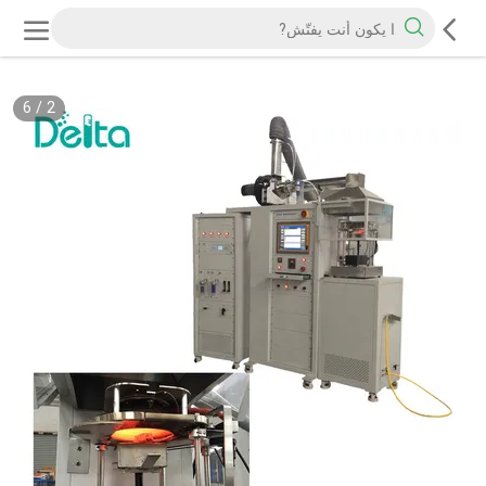
6
/
2