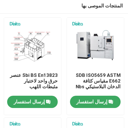
المنتجات الموصى بها
SDB ISO5659 ASTM
Sbi BS En13823 عنصر
E662 مقياس كثافة
حرق واحد لاختبار
الدخان البلاستيكي Nbs
مثبطات اللهب
المنزل
إرسال استفسار
إرسال استفسار
المنتجات
فيديوهات