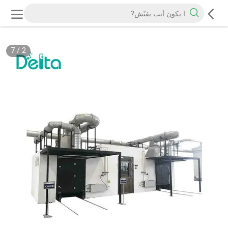
7
/
2