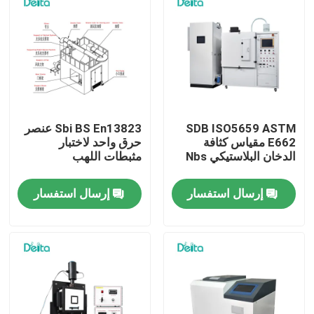
SDB ISO5659 ASTM
Sbi BS En13823 عنصر
E662 مقياس كثافة
حرق واحد لاختبار
الدخان البلاستيكي Nbs
مثبطات اللهب
إرسال استفسار
إرسال استفسار
المنزل
المنتجات
فيديوهات