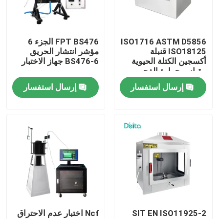
معلومات عنا
ISO1716 ASTM D5856
FPT BS476 الجزء 6
ISO18125 قنبلة
مؤشر انتشار الحريق
جولة في المعمل
أكسجين الكتلة الحيوية
BS476-6 جهاز الاختبار
مقياس حرارة الفحم
مقياس القيمة الحرارية
إرسال استفسار
إرسال استفسار
رقابة جودة
اتصل بنا
اطلب اقتباس
معدات الاختبار الكهربائية
SIT EN ISO11925-2
Ncf اختبار عدم الاحتراق
معدات اختبار الحريق