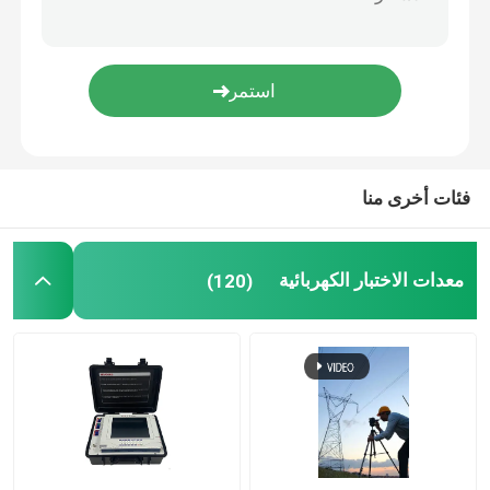
Bdv-II 100kv طقم اختبار الزيت العازل الكهربائي انهيار الجهد Bdv اختبار زيت المحولات
طريقة KF الكولومترية أداة المعايرة بالتحليل الحجمي بواسطة كارل فيشر
معدات اختبار الزيت
جهاز اختبار مقاومة حجم الزيت الكهربائي DlT-I IEC156
ZJA China Oil Purifier لتنقية زيت المحولات
ماكينة إعادة تدوير الزيوت
Oltc اختبار كهربائي عالي الجودة على اختبار تغيير الشحن
معدات الاختبار عالية الجهد
فئات أخرى منا
معدات اختبار المحول
معدات الاختبار الكهربائية
(120)
معدات اختبار الكابلات
معدات اختبار البطارية
كاميرا فحص البئر